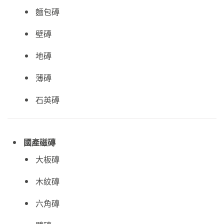
麵包磚
壁磚
地磚
薄磚
石英磚
國產磁磚
大板磚
木紋磚
六角磚