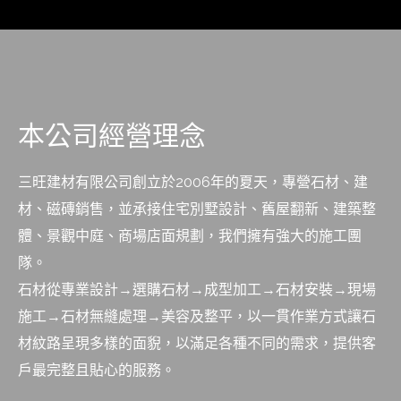
本公司經營理念
三旺建材有限公司創立於2006年的夏天，專營石材、建
材、磁磚銷售，並承接住宅別墅設計、舊屋翻新、建築整
體、景觀中庭、商場店面規劃，我們擁有強大的施工團
隊。
石材從專業設計→選購石材→成型加工→石材安裝→現場
施工→石材無縫處理→美容及整平，以一貫作業方式讓石
材紋路呈現多樣的面貎，以滿足各種不同的需求，提供客
戶最完整且貼心的服務。